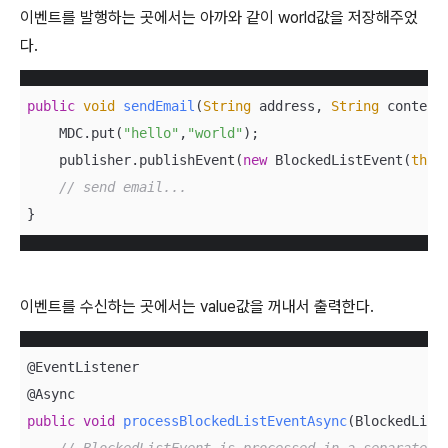
이벤트를 발행하는 곳에서는 아까와 같이 world값을 저장해주었
다.
public
void
sendEmail
(
String
 address, 
String
 content
    MDC.put(
"hello"
,
"world"
);

    publisher.publishEvent(
new
 BlockedListEvent(
this
// send email...
}
이벤트를 수신하는 곳에서는 value값을 꺼내서 출력한다.
@EventListener

public
void
processBlockedListEventAsync
(
BlockedList