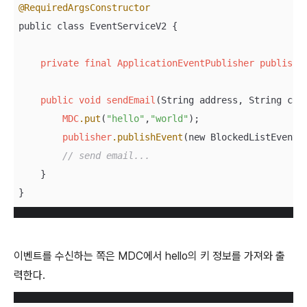
@RequiredArgsConstructor
public class EventServiceV2 {

private
final
ApplicationEventPublisher
publishe
public
void
sendEmail
(String address, String cont
MDC
.put
(
"hello"
,
"world"
);

publisher
.publishEvent
(new BlockedListEvent(t
// send email...
    }

}
이벤트를 수신하는 쪽은 MDC에서 hello의 키 정보를 가져와 출
력한다.