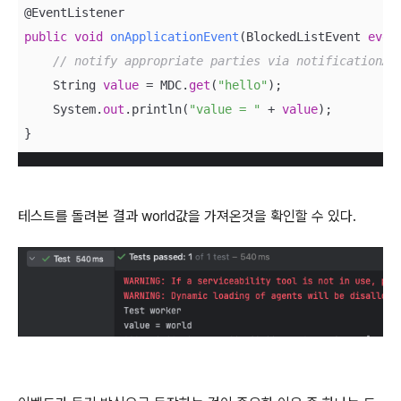
public
void
onApplicationEvent
(
BlockedListEvent 
even
// notify appropriate parties via notificationAd
    String 
value
 = MDC.
get
(
"hello"
);

    System.
out
.println(
"value = "
 + 
value
);

}
테스트를 돌려본 결과 world값을 가져온것을 확인할 수 있다.