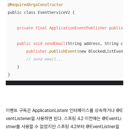
@RequiredArgsConstructor
public class EventServiceV2 {

private
final
ApplicationEventPublisher
publishe
public
void
sendEmail
(String address, String cont
publisher
.publishEvent
(new BlockedListEvent(t
// send email...
    }

}
이벤트 구독은 ApplicationListenr 인터페이스를 상속하거나 @E
ventListener을 사용하면 된다. 스프링 4.2 이전에는 @EventLi
stner를 사용할 수 없었지만 스프링 4.2부터 @EventListner을