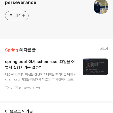
perseverance
구독하기
더보기
Spring
의 다른 글
spring boot 에서 schema.sql 파일을 어
떻게 실행시키는 걸까?
글 내용
배경우테코에서 미션을 진행하며 테이블 초기화를 위해 s
chema.sql 파일을 이용하게 되었고, 그 과정에서 스프링
을 시작하면 어떻게 schema.sql 파일을 실행시키는지 궁
12
0
2025. 4. 23.
금해져 디버깅을 통해 알아보고자 이 글을 작성하게 되었
다.학습 내용@Configuration( proxyBeanMethods
= false)@ConditionalOnMissingBean({SqlDataS
ourceScriptDatabaseInitializer.class, SqlR2dbc
ScriptDatabaseInitializer.class})@ConditionalOn
이 블로그 인기글