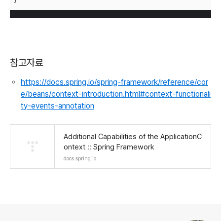
참고자료
https://docs.spring.io/spring-framework/reference/cor
e/beans/context-introduction.html#context-functionali
ty-events-annotation
Additional Capabilities of the ApplicationC
ontext :: Spring Framework
docs.spring.io
로그 정보