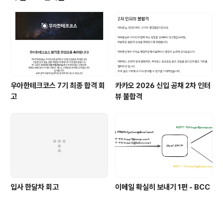
SingleCandidate(DataSource.class)@Condition
alOnClass({DatabasePopulator.class})class Dat
aSo..
우아한테크코스 7기 최종 합격 회
카카오 2026 신입 공채 2차 인터
고
뷰 불합격
입사 한달차 회고
이메일 확실히 보내기 1편 - BCC