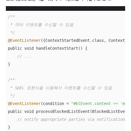
/**

 * 여러 이벤트를 수신할 수 있음

 */
@EventListener
({ContextStartedEvent.class, ContextRef
public void handleContextStart() {

// ...
}

/**

 * SpEL 표현식을 사용해서 이벤트를 수신할 수 있음

 */
@EventListener
(condition = 
"#blEvent.content == 'my-
public void processBlockedListEvent(BlockedListEvent 
// notify appropriate parties via notificationAd
}