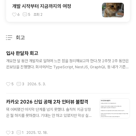
개발 시작부터 지금까지의 여정
6
5
조회
2
회고
분류 전체보기
주요 글 목록
입사 한달차 회고
글 내용
개요한 달 동안 개발자로 일하며 느낀 점을 정리해보고자 한다.첫 2주첫 2주 동안은
온보딩을 진행했다. 회사에서는 TypeScript, NestJS, GraphQL 등 내가 기존에
사용하지 않던 언어와 프레임워크를 쓰고 있어서 배워야 할 게 정말 많았다. TypeS
cript와 NestJS는 그래도 한 번쯤 개발해본 경험이 있어서 괜찮았는데, GraphQL
작성시간
5
3
2026. 5. 3.
은 익숙해지는 데 시간이 좀 걸릴 것 같다. 언어와 프레임워크를 어느 정도 학습한 뒤
에는 일주일 정도 회사 코드베이스를 분석하는 시간을 가졌다.코드베이스를 보면서
든 생각은, 우테코에서 배운 이상과 현실이 정말 많이 다르다는 것이었다. 우테코에
카카오 2026 신입 공채 2차 인터뷰 불합격
서 다들 중요하게 여겼던 '읽기 좋은 코드', '확장성 있는 코드' 같은 기준으로 코드베
글 내용
이스를 보니 솔직히 조금 ..
뭐 어찌됐건 마지막 단계를 넘지 못했다. 솔직히 지금 당장
은 뭘 하지를 못하겠다. 기대는 안 하고 있었지만 막상 실제
로 불합격을 받으니 아무것도 손에 안 잡힌다. 복기를 해보
자면 2차 면접에서는 기술, 인성이 3:7 비율로 나왔는데,
작성시간
3
1
2025. 12. 18.
기술 질문에 대해서는 모두 답변하였지만, 꼬리질문에서