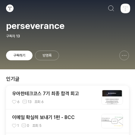
검색하기
티스토리
perseverance
구독자
13
구독하기
방명록
신고하기 레이어
열기
인기글
우아한테크코스 7기 최종 합격 회고
6
13
조회
6
이메일 확실히 보내기 1편 - BCC
1
0
조회
5