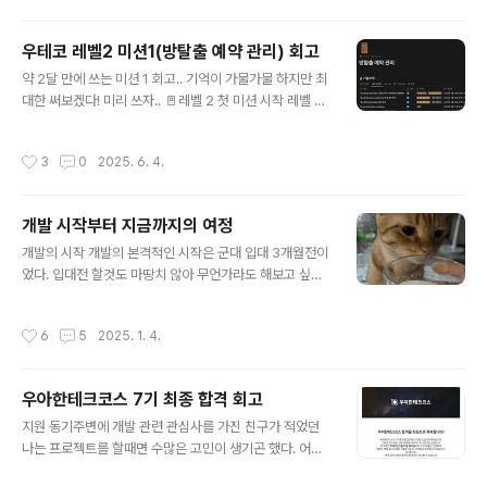
내가 너무 빠른 답변을 한 게 아쉽긴 하다. 좀 더 생각하고
구체적으로 말해야 하는 걸 너무 두리뭉실 말해 면접관 입
우테코 레벨2 미션1(방탈출 예약 관리) 회고
장에서도 더 이상 꼬리질문할게 생각이 안 나 질문을 그만
글 내용
두는 느낌을 받았다. 인성에서는 너무 열심히 준비한게 패
약 2달 만에 쓰는 미션 1 회고.. 기억이 가물가물 하지만 최
착 요인이 아니었나 싶다. 면접관과 이야기하는 느낌이 아
대한 써보겠다! 미리 쓰자.. 🚪레벨 2 첫 미션 시작 레벨 2
닌 어떻게 해서든 내가 대비한 질문과 비슷한 질문을 받으
첫 미션의 페어는 모코였다. 모코와 나 둘다 스프링을 해본
면 암기한 답변을 얘기하느라 바빴다. 좀 더 자연스럽게 얘
경험이 있어, 이번 미션은 레벨 1 미션들에 비해서는 꽤나
작성시간
3
0
2025. 6. 4.
기하는 분위기였다면 어땠을..
쉬운 편에 속했다. 그래서 미션보다는 스프링의 내부 동작
에 대해 더 깊이 파보는 시간을 가졌다. 레벨 2를 시작하면
서 다짐한것은 내가 고민한 부분에 대해 기록하는 것이었
개발 시작부터 지금까지의 여정
다. 레벨 1에서는 이러한 기록을 하지 않아 레벨 1이 다 끝
글 내용
난 이후에 내가 무엇을 배웠는지, 어떤 것들을 했는지 생각
개발의 시작 개발의 본격적인 시작은 군대 입대 3개월전이
이 나질 않았다. 모코가 미션을 진행하며 고민을 적어두는
었다. 입대전 할것도 마땅치 않아 무언가라도 해보고 싶었
노션 템플릿을 마침 가지고 있어, 해당 템플릿을 얻어 여기
던 나는 우연히 프론트 개발에 대해 알게되었다. 예전에 형
다가 고민들을 적기 시작했다. 1️⃣ [1 ~ 3 단계] 방탈출 ..
이 학교에서 만들어온 사이트를 내게 보여준 적이 있었는
작성시간
6
5
2025. 1. 4.
데, 정말 신기하기도 했고 어떻게 저걸 만들 수 있을지 궁금
했다. 컴공 1학년을 마쳤지만, 전공수업때 배운건 C언어,
파이썬 뿐이라 그런건 도대체 어떻게 만드는지 궁금했다.
우아한테크코스 7기 최종 합격 회고
그래서 처음에 웹사이트를 한번 만들어 보자고 다짐했다.
글 내용
처음에는 생활코딩의 web강의를 들으며 html, css, js가
지원 동기주변에 개발 관련 관심사를 가진 친구가 적었던
무엇인지 알게되었고 조금이나마 무언가를 내 손으로 직접
나는 프로젝트를 할때면 수많은 고민이 생기곤 했다. 어떤
만들 수 있었다. 단지 컴퓨터밖에 없는데 무언가가 내뜻대
날에는 1시간동안 생각하느라 코드 한줄도 작성하지 못한