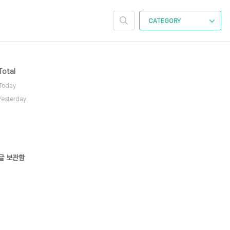
CATEGORY
Total
Today
Yesterday
글 보관함