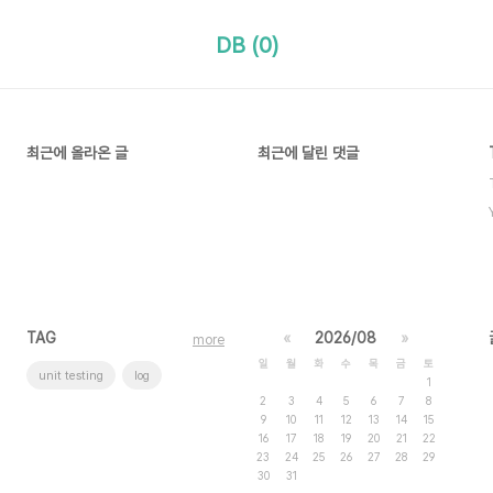
DB (0)
최근에 올라온 글
최근에 달린 댓글
TAG
«
2026/08
»
more
일
월
화
수
목
금
토
unit testing
log
1
2
3
4
5
6
7
8
9
10
11
12
13
14
15
16
17
18
19
20
21
22
23
24
25
26
27
28
29
30
31