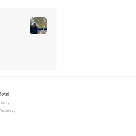
Total
Today
Yesterday