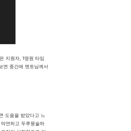
은 지원자, 1명원 타임
다보면 중간에 멘토님께서
큰 도움을 받았다고 느
우 막연하고 두루뭉술하